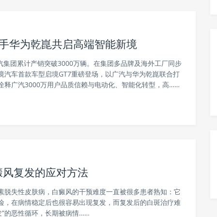
携手华为乾崑共启高端智能新境
广汽集团累计产销突破3000万辆。在集团多品牌及海外工厂同步
境汽车首款车型启境GT7重磅登场，以广汽与华为乾崑联合打
诠释广汽3000万用户品质信赖与电动化、智能化转型，高……
癜风复发的应对方法
素脱失性皮肤病，白癜风的干预难度一直被很多患者熟知：它
险，在病情稳定后也很容易出现复发，而复发后的白斑治疗难
发”的恶性循环，长期被病情……