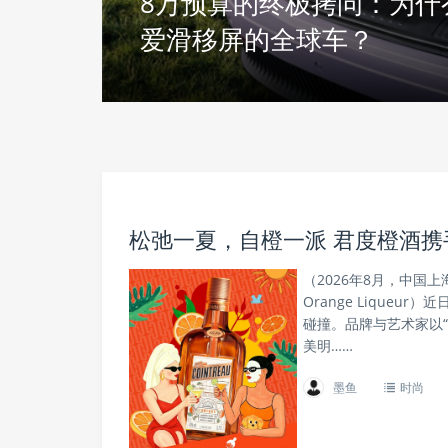
台带宠
8万预算的终极拷问：为什
爱滑移屏的全球车？
松弛一夏，自橙一派 君度橙酒
（2026年8月，中国上
Orange Lique
碰撞。品牌与艺术家以
美明……
墨鱼
时尚