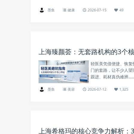
墨鱼
健康
2026-07-15
49
上海臻颜荟：无套路机构的3个
轻医美凭借便捷、恢复
门的套路，让不少人望
跟进、耗材真伪难辨…
墨鱼
美容
2026-07-12
1,325
上海希格玛的核心竞争力解析：3