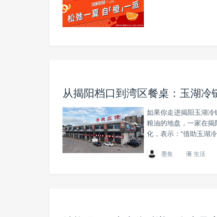
从揭阳档口到湾区餐桌：玉湖冷
如果你走进揭阳玉湖冷
粮油的地盘，一家在揭
化，表示：“借助玉湖
墨鱼
生活