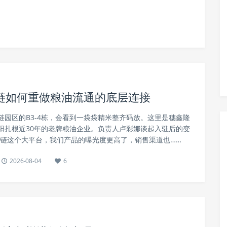
链如何重做粮油流通的底层连接
链园区的B3-4栋，会看到一袋袋精米整齐码放。这里是穗鑫隆
阳扎根近30年的老牌粮油企业。负责人卢彩娜谈起入驻后的变
冷链这个大平台，我们产品的曝光度更高了，销售渠道也……
2026-08-04
6