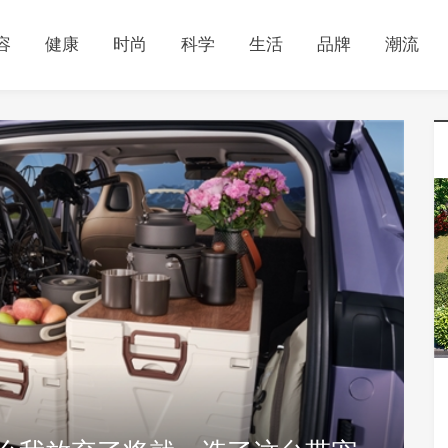
容
健康
时尚
科学
生活
品牌
潮流