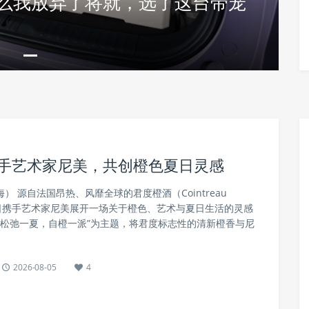
么我放弃了将就，选了这台带宠
携手艺术家尼美，共创橙色夏日灵感
海） 源自法国昂热、风靡全球的君度橙酒（Cointreau
ur）近日携手艺术家尼美展开一场关于橙色、艺术与夏日生活的灵感
“松弛一夏，自橙一派”为主题，将君度标志性的清新橙香与尼
2026-08-05
4