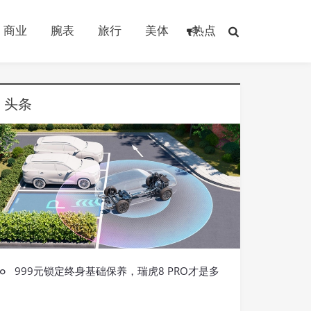
商业
腕表
旅行
美体
热点
头条
999元锁定终身基础保养，瑞虎8 PRO才是多
潮流
孩家庭最优解