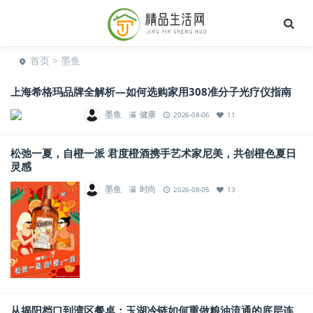
首页
> 墨鱼
上海希格玛品牌全解析—如何选购家用308准分子光疗仪指南
墨鱼
健康
2026-08-06
11
松弛一夏，自橙一派 君度橙酒携手艺术家尼美，共创橙色夏日
灵感
墨鱼
时尚
2026-08-05
13
从揭阳档口到湾区餐桌：玉湖冷链如何重做粮油流通的底层连