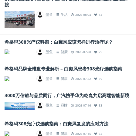
接
墨鱼
生活
2026-08-04
14
希格玛308光疗仪科谱：白癜风应该怎样进行治疗呢？
墨鱼
健康
2026-07-28
29
希格玛品牌全维度专业解析 – 白癜风患者308光疗选购指南
墨鱼
健康
2026-07-22
39
3000万信赖与品质同行，广汽携手华为乾崑共启高端智能新境
墨鱼
品牌
2026-07-16
53
希格玛308光疗仪选购指南：白癜风复发的应对方法
墨鱼
健康
2026-07-15
52