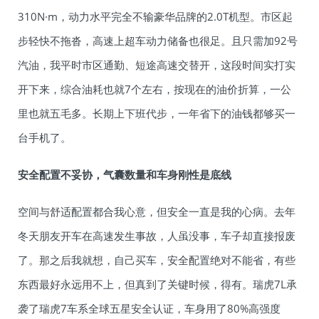
310N·m，动力水平完全不输豪华品牌的2.0T机型。市区起
步轻快不拖沓，高速上超车动力储备也很足。且只需加92号
汽油，我平时市区通勤、短途高速交替开，这段时间实打实
开下来，综合油耗也就7个左右，按现在的油价折算，一公
里也就五毛多。长期上下班代步，一年省下的油钱都够买一
台手机了。
安
全配置不妥协，气囊数量和车身刚性是底线
空间与舒适配置都合我心意，但安全一直是我的心病。去年
冬天朋友开车在高速发生事故，人虽没事，车子却直接报废
了。那之后我就想，自己买车，安全配置绝对不能省，有些
东西最好永远用不上，但真到了关键时候，得有。瑞虎7L承
袭了瑞虎7车系全球五星安全认证，车身用了80%高强度