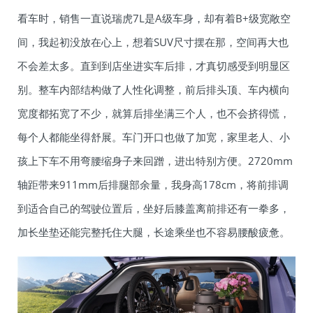
看车时，销售一直说瑞虎7L是A级车身，却有着B+级宽敞空
间，我起初没放在心上，想着SUV尺寸摆在那，空间再大也
不会差太多。直到到店坐进实车后排，才真切感受到明显区
别。整车内部结构做了人性化调整，前后排头顶、车内横向
宽度都拓宽了不少，就算后排坐满三个人，也不会挤得慌，
每个人都能坐得舒展。车门开口也做了加宽，家里老人、小
孩上下车不用弯腰缩身子来回蹭，进出特别方便。2720mm
轴距带来911mm后排腿部余量，我身高178cm，将前排调
到适合自己的驾驶位置后，坐好后膝盖离前排还有一拳多，
加长坐垫还能完整托住大腿，长途乘坐也不容易腰酸疲惫。