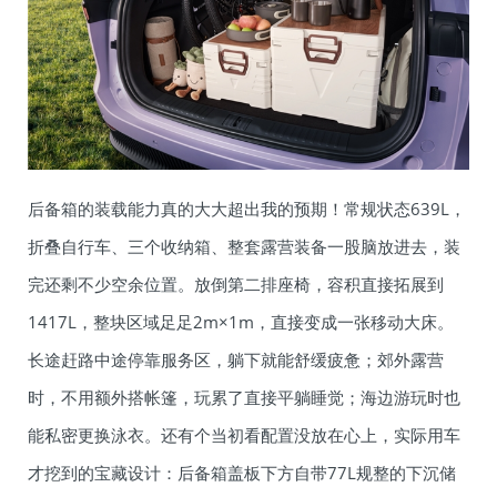
后备箱的装载能力真的大大超出我的预期！常规状态639L，
折叠自行车、三个收纳箱、整套露营装备一股脑放进去，装
完还剩不少空余位置。放倒第二排座椅，容积直接拓展到
1417L，整块区域足足2m×1m，直接变成一张移动大床。
长途赶路中途停靠服务区，躺下就能舒缓疲惫；郊外露营
时，不用额外搭帐篷，玩累了直接平躺睡觉；海边游玩时也
能私密更换泳衣。还有个当初看配置没放在心上，实际用车
才挖到的宝藏设计：后备箱盖板下方自带77L规整的下沉储