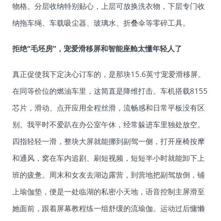
物格。分层收纳特别贴心，上层可放换洗衣物，下层专门收
纳拖车绳、车载吸尘器、玻璃水、折叠伞等零碎工具。
拒绝“毛坯房”，
宠爱
滑移屏和智能座舱太懂年轻人了
真正促使我下定决心订车的，是那块15.6英寸宠爱滑移屏。
在同等价位的燃油车里，这简直是降维打击。车机搭载8155
芯片，滑动、点开应用全程丝滑，流畅感和日常平板没有区
别。我平时不爱趴在办公室午休，经常躲进车里独处放空。
四指轻轻一滑，整块大屏就能挪到副驾一侧，打开座椅按摩
和通风，窝在车内追剧、刷短视频，短短半小时就能卸下上
班的疲惫。周末和女友去湖边露营，到营地把副驾放倒，铺
上瑜伽垫，便是一处临湖的私密小天地，语音控制主屏滑至
她面前，跟着屏幕教程练一组舒缓的流瑜伽。运动过后慵懒