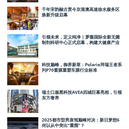
千年宋韵融古贯今京港澳高速徐水服务区
焕新升级启幕
引领未来，定义纯净 | 萝薇国际全新无菌
制剂科研中心正式启幕，构建大健康产业
新基石
科技巅峰，御界新章：Polarie拜瑞王者系
列P70窗膜重塑车膜行业标准
瑞士口服黑科技AVEA四城巨幕亮相，引领
东方奢养
2025都市型男座驾巅峰对决：新日梦想6
何以从中突出“重围”？