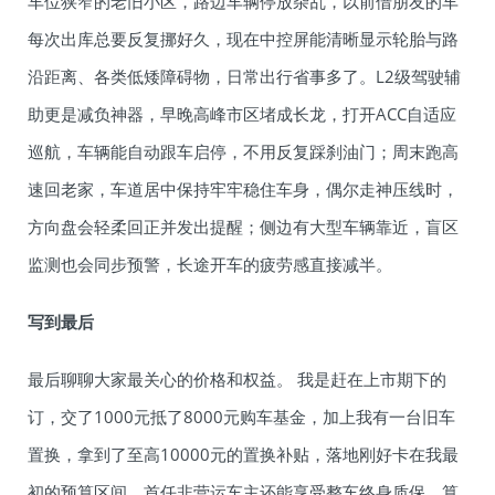
车位狭窄的老旧小区，路边车辆停放杂乱，以前借朋友的车
每次出库总要反复挪好久，现在中控屏能清晰显示轮胎与路
沿距离、各类低矮障碍物，日常出行省事多了。L2级驾驶辅
助更是减负神器，早晚高峰市区堵成长龙，打开ACC自适应
巡航，车辆能自动跟车启停，不用反复踩刹油门；周末跑高
速回老家，车道居中保持牢牢稳住车身，偶尔走神压线时，
方向盘会轻柔回正并发出提醒；侧边有大型车辆靠近，盲区
监测也会同步预警，长途开车的疲劳感直接减半。
写到最后
最后聊聊大家最关心的价格和权益。 我是赶在上市期下的
订，交了1000元抵了8000元购车基金，加上我有一台旧车
置换，拿到了至高10000元的置换补贴，落地刚好卡在我最
初的预算区间。首任非营运车主还能享受整车终身质保，算