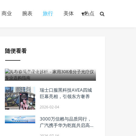
商业
腕表
旅行
美体
热点
随便看看
2026-07-01
海希格玛产品全解析 – 家用308准分子
光疗仪专业选购指南
瑞士口服黑科技AVEA四城
巨幕亮相，引领东方奢养
2026-02-04
3000万信赖与品质同行，
广汽携手华为乾崑共启高端
智能新境
2026-07-16