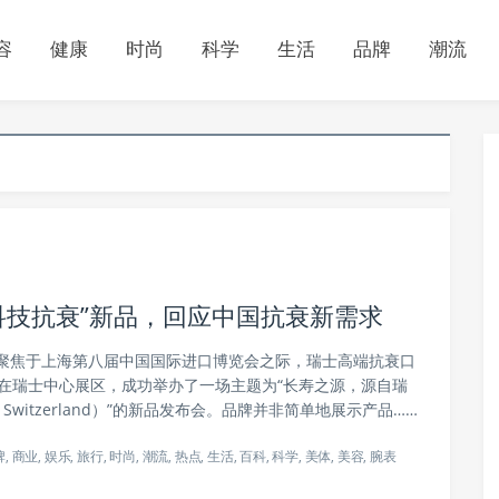
容
健康
时尚
科学
生活
品牌
潮流
士科技抗衰”新品，回应中国抗衰新需求
聚焦于上海第八届中国国际进口博览会之际，瑞士高端抗衰口
6日在瑞士中心展区，成功举办了一场主题为“长寿之源，源自瑞
rn in Switzerland）”的新品发布会。品牌并非简单地展示产品……
牌
,
商业
,
娱乐
,
旅行
,
时尚
,
潮流
,
热点
,
生活
,
百科
,
科学
,
美体
,
美容
,
腕表