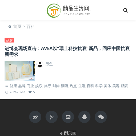
首页
> 百科
品牌
进博会现场直击：AVEA以“瑞士科技抗衰”新品，回应中国抗衰
新需求
墨鱼
健康
品牌
商业
娱乐
旅行
时尚
潮流
热点
生活
百科
科学
美体
美容
腕表
,
,
,
,
,
,
,
,
,
,
,
,
,
2026-02-04
58
示例页面