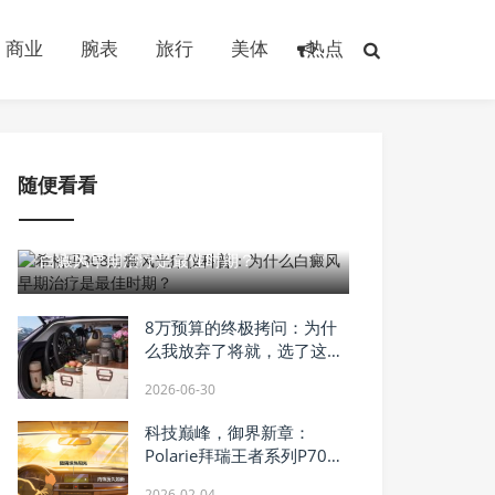
商业
腕表
旅行
美体
热点
随便看看
2026-05-20
希格玛308白癜风光疗仪科普：为什么
白癜风早期治疗是最佳时期？
8万预算的终极拷问：为什
么我放弃了将就，选了这台
带宠爱滑移屏的全球车？
2026-06-30
科技巅峰，御界新章：
Polarie拜瑞王者系列P70窗
膜重塑车膜行业标准
2026-02-04