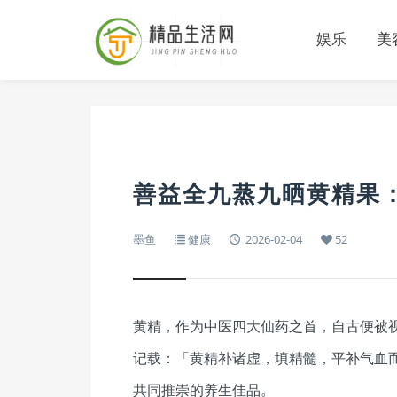
娱乐
美
善益全九蒸九晒黄精果
墨鱼
健康
2026-02-04
52
黄精，作为中医四大仙药之首，自古便被
记载：「黄精补诸虚，填精髓，平补气血
共同推崇的养生佳品。