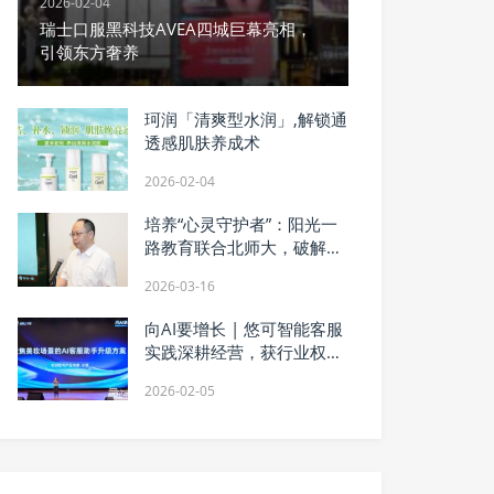
2026-02-04
瑞士口服黑科技AVEA四城巨幕亮相，
引领东方奢养
珂润「清爽型水润」,解锁通
透感肌肤养成术
2026-02-04
培养“心灵守护者”：阳光一
路教育联合北师大，破解家
庭心理教育专业人才之渴
2026-03-16
向AI要增长 | 悠可智能客服
实践深耕经营，获行业权威
认可
2026-02-05