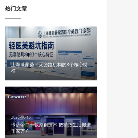
热门文章
2026-07-12
上海臻颜荟：无套路机构的3个核心特
征
2026-06-16
卡萨帝二十载原创技术 把精致生活搬进
千家万户