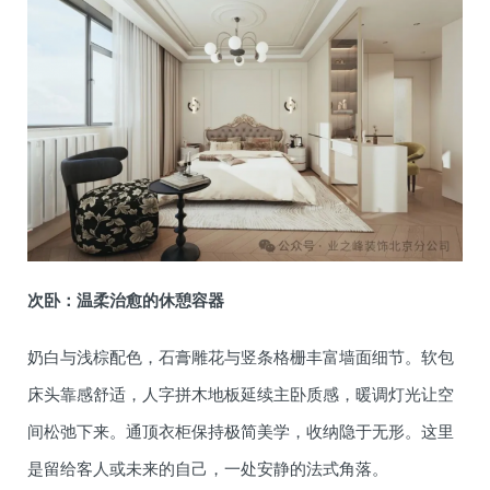
次卧：温柔治愈的休憩容器
奶白与浅棕配色，石膏雕花与竖条格栅丰富墙面细节。软包
床头靠感舒适，人字拼木地板延续主卧质感，暖调灯光让空
间松弛下来。通顶衣柜保持极简美学，收纳隐于无形。这里
是留给客人或未来的自己，一处安静的法式角落。