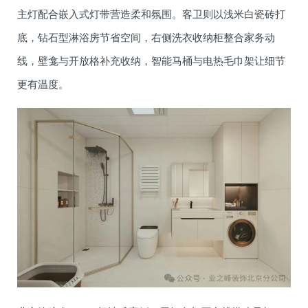
主灯配合嵌入式灯带营造柔和氛围。客卫则以浅米白瓷砖打
底，钻石型淋浴房节省空间，右侧洗衣收纳柜整合家务动
线，壁龛与开放格补充收纳，智能马桶与电热毛巾架让细节
更有温度。