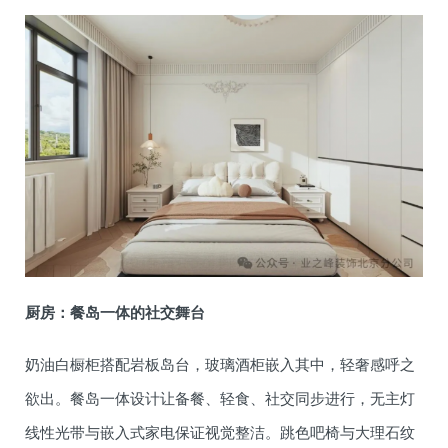
厨房：餐岛一体的社交舞台
奶油白橱柜搭配岩板岛台，玻璃酒柜嵌入其中，轻奢感呼之
欲出。餐岛一体设计让备餐、轻食、社交同步进行，无主灯
线性光带与嵌入式家电保证视觉整洁。跳色吧椅与大理石纹