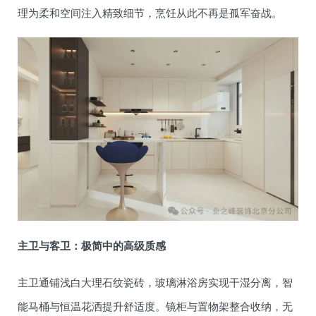
理为柔和空间注入精致细节，烹饪从此不再是孤军奋战。
主卫与客卫：极简中的高级质感
主卫通铺浅白大理石纹瓷砖，玻璃淋浴房实现干湿分离，智
能马桶与恒温花洒提升舒适度。镜柜与置物架整合收纳，无