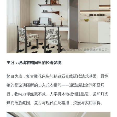
主卧：玻璃衣帽间里的轻奢梦境
奶白为底，复古雕花床头与精致石膏线延续法式基因。最惊
艳的是玻璃隔断的步入式衣帽间——通透感让空间不显局
促，收纳力却丝毫不减。人字拼木地板铺陈温暖，柔和灯光
烘托治愈氛围。复古与现代在此碰撞，浪漫与实用兼得。