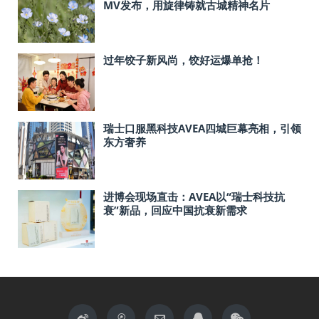
MV发布，用旋律铸就古城精神名片
过年饺子新风尚，饺好运爆单抢！
瑞士口服黑科技AVEA四城巨幕亮相，引领
东方奢养
进博会现场直击：AVEA以“瑞士科技抗
衰”新品，回应中国抗衰新需求