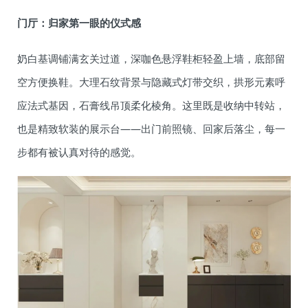
门厅：归家第一眼的仪式感
奶白基调铺满玄关过道，深咖色悬浮鞋柜轻盈上墙，底部留
空方便换鞋。大理石纹背景与隐藏式灯带交织，拱形元素呼
应法式基因，石膏线吊顶柔化棱角。这里既是收纳中转站，
也是精致软装的展示台——出门前照镜、回家后落尘，每一
步都有被认真对待的感觉。