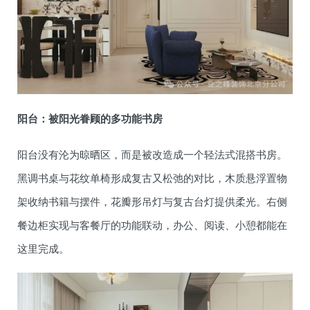
阳台：被阳光眷顾的多功能书房
阳台没有沦为晾晒区，而是被改造成一个轻法式混搭书房。
黑调书桌与花纹单椅形成复古又松弛的对比，木质悬浮置物
架收纳书籍与摆件，花瓣形吊灯与复古台灯提供柔光。右侧
餐边柜实现与客餐厅的功能联动，办公、阅读、小憩都能在
这里完成。