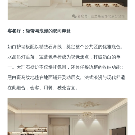
客餐厅：轻奢与浪漫的双向奔赴
奶白护墙板配以精致石膏线，奠定整个公共区的优雅底色。
水晶吊灯垂落，宝蓝色单椅成为视觉焦点，打破奶白的单
一。大理石壁炉不仅烘托氛围，还兼任餐边柜的收纳功能；
黑白斑马纹地毯在地面铺开灵动层次。法式浪漫与现代舒适
在此融合，会客、用餐、独处皆宜。